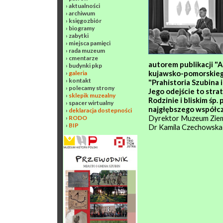
›
aktualności
›
archiwum
›
księgozbiór
›
biogramy
›
zabytki
›
miejsca pamięci
›
rada muzeum
›
cmentarze
autorem publikacji "A
›
budynki pkp
kujawsko-pomorskiego"
›
galeria
›
kontakt
"Prahistoria Szubina i
›
polecamy strony
Jego odejście to str
›
sklepik muzealny
Rodzinie i bliskim śp
›
spacer wirtualny
najgłębszego współcz
›
deklaracja dostepności
Dyrektor Muzeum Ziemi
›
RODO
›
BIP
Dr Kamila Czechowska