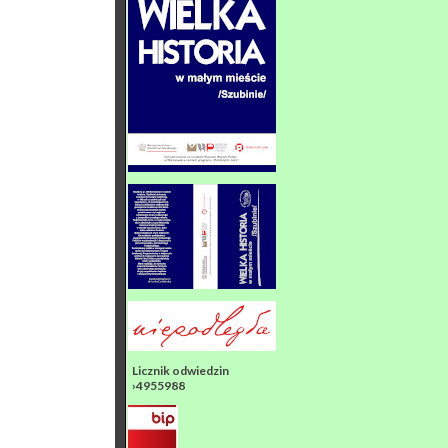
Licznik odwiedzin
›4955988