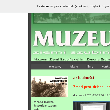
Ta strona używa ciasteczek (cookies), dzięki którym 
wystawy
lekcje
filmy
konku
aktualności
Zmarł prof. dr hab. J
dodano: 2025-12-29 07:12:
›
strona główna
›
historia muzeum
›
patron