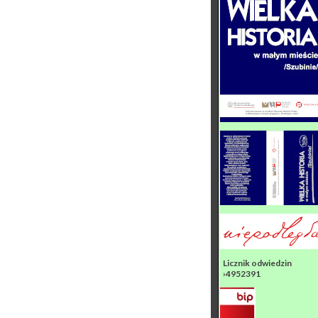
Licznik odwiedzin
›4952391