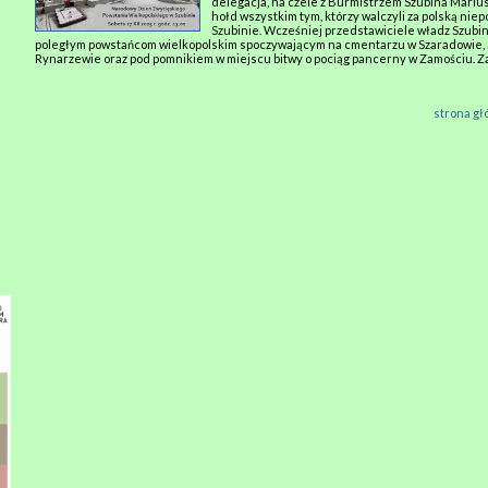
delegacja, na czele z Burmistrzem Szubina Mariu
hołd wszystkim tym, którzy walczyli za polską niep
Szubinie. Wcześniej przedstawiciele władz Szubi
poległym powstańcom wielkopolskim spoczywającym na cmentarzu w Szaradowie,
Rynarzewie oraz pod pomnikiem w miejscu bitwy o pociąg pancerny w Zamościu. Z
strona g