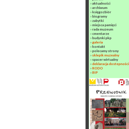
›
aktualności
›
archiwum
›
księgozbiór
›
biogramy
›
zabytki
›
miejsca pamięci
›
rada muzeum
›
cmentarze
›
budynki pkp
›
galeria
›
kontakt
›
polecamy strony
›
sklepik muzealny
›
spacer wirtualny
›
deklaracja dostepności
›
RODO
›
BIP