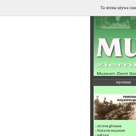
Ta strona używa cias
wystawy
›
strona główna
›
historia muzeum
›
patron