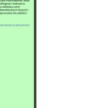
szem Piotrkowskim, odda
odległość i wolność w
na oddadzą cześć
 Samoklęskach Dużych i
apraszamy do udziału!
łówna
|
więcej aktualności