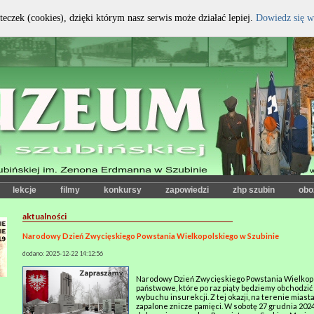
teczek (cookies), dzięki którym nasz serwis może działać lepiej.
Dowiedz się w
kontrast:
czcionka:
lekcje
filmy
konkursy
zapowiedzi
zhp szubin
obo
aktualności
Narodowy Dzień Zwycięskiego Powstania Wielkopolskiego w Szubinie
dodano: 2025-12-22 14:12:56
Narodowy Dzień Zwycięskiego Powstania Wielkopol
państwowe, które po raz piąty będziemy obchodzić
wybuchu insurekcji. Z tej okazji, na terenie miasta
zapalone znicze pamięci. W sobotę 27 grudnia 2024 r