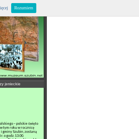
ięcej
Rozumiem
zy jenieckie
skiego – polskie święto
 w tym roku w rocznicę
 i gminy Szubin, zostaną
. o godz. 13.00.