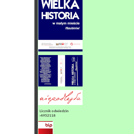
Licznik odwiedzin
›4952118