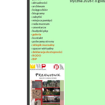
stycznia 2026 r. o god
›
aktualności
›
archiwum
›
księgozbiór
›
biogramy
›
zabytki
›
miejsca pamięci
›
rada muzeum
›
cmentarze
›
budynki pkp
›
galeria
›
kontakt
›
polecamy strony
›
sklepik muzealny
›
spacer wirtualny
›
deklaracja dostepności
›
RODO
›
BIP