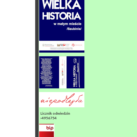
Licznik odwiedzin
›4956754