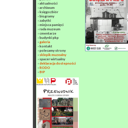
›
aktualności
›
archiwum
›
księgozbiór
›
biogramy
›
zabytki
›
miejsca pamięci
›
rada muzeum
›
cmentarze
›
budynki pkp
›
galeria
›
kontakt
›
polecamy strony
›
sklepik muzealny
›
spacer wirtualny
›
deklaracja dostepności
›
RODO
›
BIP