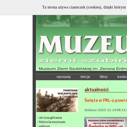
Ta strona używa ciasteczek (cookies), dzięki którym 
wystawy
lekcje
filmy
konku
aktualności
Święta w PRL-u pow
dodano: 2025-11-14 08:11:
›
strona główna
›
historia muzeum
›
patron