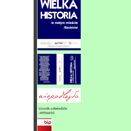
Licznik odwiedzin
›4956650