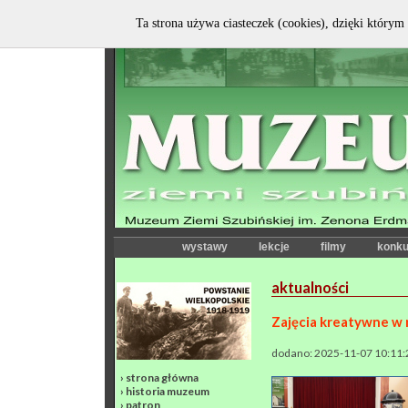
Ta strona używa ciasteczek (cookies), dzięki którym 
wystawy
lekcje
filmy
konku
aktualności
Zajęcia kreatywne w
dodano: 2025-11-07 10:11:
›
strona główna
›
historia muzeum
›
patron