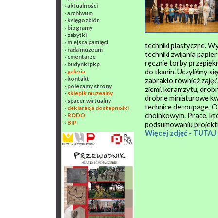
›
aktualności
›
archiwum
›
księgozbiór
›
biogramy
›
zabytki
›
miejsca pamięci
techniki plastyczne. W
›
rada muzeum
techniki zwijania pap
›
cmentarze
ręcznie torby przepięk
›
budynki pkp
do tkanin. Uczyliśmy s
›
galeria
›
kontakt
zabrakło również zajęć 
›
polecamy strony
ziemi, keramzytu, drob
›
sklepik muzealny
drobne miniaturowe kwi
›
spacer wirtualny
technice decoupage. 
›
deklaracja dostepności
choinkowym. Prace, kt
›
RODO
›
BIP
podsumowaniu projekt
Więcej zdjęć - TUTAJ