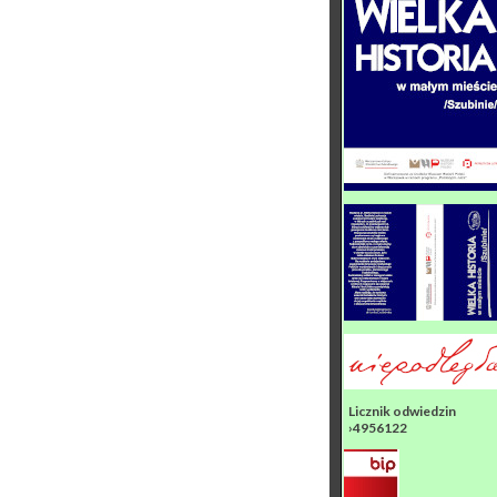
Licznik odwiedzin
›4956122