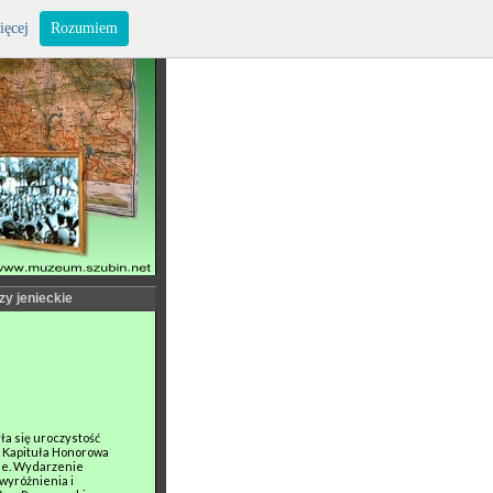
ięcej
Rozumiem
zy jenieckie
ła się uroczystość
je Kapituła Honorowa
ne. Wydarzenie
wyróżnienia i