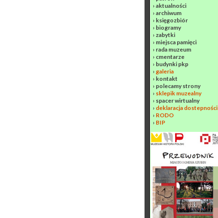
›
aktualności
›
archiwum
›
księgozbiór
›
biogramy
›
zabytki
›
miejsca pamięci
›
rada muzeum
›
cmentarze
›
budynki pkp
›
galeria
›
kontakt
›
polecamy strony
›
sklepik muzealny
›
spacer wirtualny
›
deklaracja dostepności
›
RODO
›
BIP