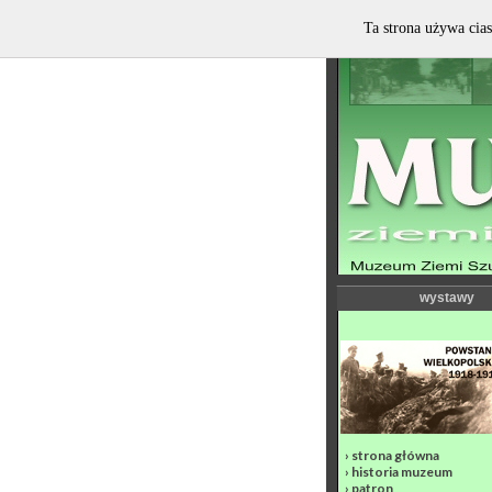
Ta strona używa cias
wystawy
›
strona główna
›
historia muzeum
›
patron