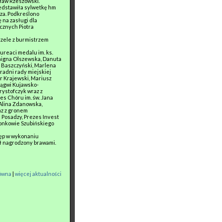
ław Rzeszowski.
edstawiła sylwetkę hm
cza. Podkreślono
 na zasługi dla
cznych Piotra
czele z burmistrzem
ureaci medalu im. ks.
Benigna Olszewska, Danuta
z Baszczyński, Marlena
radni rady miejskiej
 Krajewski, Mariusz
rągwi Kujawsko-
rystofczyk wraz z
es Chóru im. św. Jana
 Alina Zdanowska,
az z gronem
 Posadzy, Prezes Invest
łonkowie Szubińskiego
tęp w wykonaniu
tał nagrodzony brawami.
łówna
|
więcej aktualności