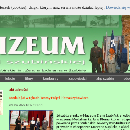
teczek (cookies), dzięki którym nasz serwis może działać lepiej.
Dowiedz się w
kontrast:
czcionka:
lekcje
filmy
konkursy
zapowiedzi
zhp szubin
obo
aktualności
Medale już w rękach Teresy Foigt i Piotra Szybowicza
dodano: 2025-10-17 11:10:34
16 października w Muzeum Ziemi Szubińskiej odby
wręczenia Medali im. ks. Jana Kleina, które nada
powołana przez Szubińskie Towarzystwo Kultural
prowadziła wiceprezes Marzena Suplicka, a o idei 