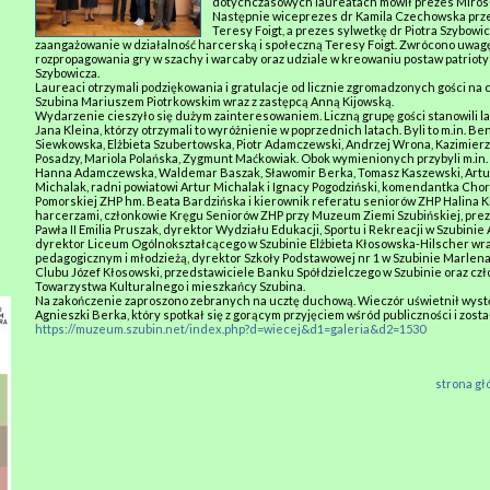
dotychczasowych laureatach mówił prezes Miros
Następnie wiceprezes dr Kamila Czechowska prz
Teresy Foigt, a prezes sylwetkę dr Piotra Szybowi
zaangażowanie w działalność harcerską i społeczną Teresy Foigt. Zwrócono uwagę
rozpropagowania gry w szachy i warcaby oraz udziale w kreowaniu postaw patrioty
Szybowicza.
Laureaci otrzymali podziękowania i gratulacje od licznie zgromadzonych gości na 
Szubina Mariuszem Piotrkowskim wraz z zastępcą Anną Kijowską.
Wydarzenie cieszyło się dużym zainteresowaniem. Liczną grupę gości stanowili la
Jana Kleina, którzy otrzymali to wyróżnienie w poprzednich latach. Byli to m.in. 
Siewkowska, Elżbieta Szubertowska, Piotr Adamczewski, Andrzej Wrona, Kazimier
Posadzy, Mariola Polańska, Zygmunt Maćkowiak. Obok wymienionych przybyli m.in. 
Hanna Adamczewska, Waldemar Baszak, Sławomir Berka, Tomasz Kaszewski, Artur
Michalak, radni powiatowi Artur Michalak i Ignacy Pogodziński, komendantka Cho
Pomorskiej ZHP hm. Beata Bardzińska i kierownik referatu seniorów ZHP Halina K
harcerzami, członkowie Kręgu Seniorów ZHP przy Muzeum Ziemi Szubińskiej, prez
Pawła II Emilia Pruszak, dyrektor Wydziału Edukacji, Sportu i Rekreacji w Szubinie
dyrektor Liceum Ogólnokształcącego w Szubinie Elżbieta Kłosowska-Hilscher wr
pedagogicznym i młodzieżą, dyrektor Szkoły Podstawowej nr 1 w Szubinie Marlena
Clubu Józef Kłosowski, przedstawiciele Banku Spółdzielczego w Szubinie oraz cz
Towarzystwa Kulturalnego i mieszkańcy Szubina.
Na zakończenie zaproszono zebranych na ucztę duchową. Wieczór uświetnił wys
Agnieszki Berka, który spotkał się z gorącym przyjęciem wśród publiczności i zos
https://muzeum.szubin.net/index.php?d=wiecej&d1=galeria&d2=1530
strona g