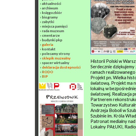
›
aktualności
›
archiwum
›
księgozbiór
›
biogramy
›
zabytki
›
miejsca pamięci
›
rada muzeum
›
cmentarze
›
budynki pkp
›
galeria
›
kontakt
›
polecamy strony
›
sklepik muzealny
Historii Polski w Wars
›
spacer wirtualny
Serdecznie dziękujemy 
›
deklaracja dostepności
ramach realizowanego 
›
RODO
›
BIP
Projekt pn. Wielka hist
światową. Projekt ma na
lokalną w bezpośredniej 
światowej. Realizacja p
Partnerem rekonstrukcj
Towarzystwo Kulturalne
Andrzeja Boboli w Szub
Szubinie im. Króla Wła
Patronat medialny nad 
Lokalny PAŁUKI, Radio 