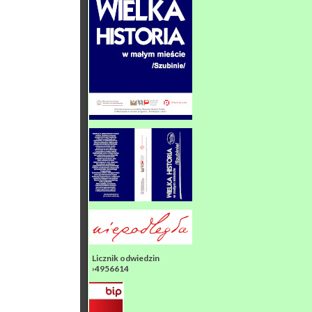
Licznik odwiedzin
›4956614