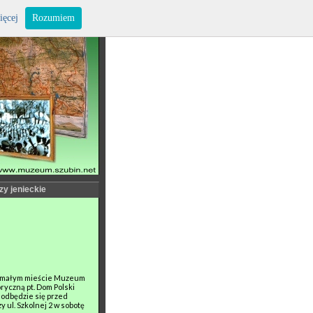
ięcej
Rozumiem
zy jenieckie
a w małym mieście Muzeum
ryczną pt. Dom Polski
 odbędzie się przed
ul. Szkolnej 2 w sobotę