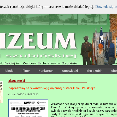
teczek (cookies), dzięki którym nasz serwis może działać lepiej.
Dowiedz się w
kontrast:
czcionka:
lekcje
filmy
konkursy
zapowiedzi
zhp szubin
obo
aktualności
Zapraszamy na rekonstrukcję wojennej historii Domu Polskiego
dodano: 2025-09-19 09:09:40
W ramach realizacji projektu pt. Wielka histori
Ziemi Szubińskiej zaprasza na rekonstrukcję histo
świadkiem wojennej historii Szubina. Wydarzenie
budynkiem Domu Polskiego - siedzibą muzeum przy 