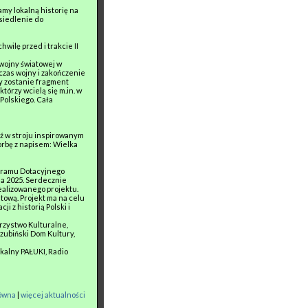
my lokalną historię na
ysiedlenie do
ilę przed i trakcie II
 wojny światowej w
 czas wojny i zakończenie
ty zostanie fragment
tórzy wcielą się m.in. w
 Polskiego. Cała
dź w stroju inspirowanym
orbę z napisem: Wielka
gramu Dotacyjnego
ja 2025. Serdecznie
ealizowanego projektu.
atową. Projekt ma na celu
i z historią Polski i
rzystwo Kulturalne,
 Szubiński Dom Kultury,
okalny PAŁUKI, Radio
łówna
|
więcej aktualności