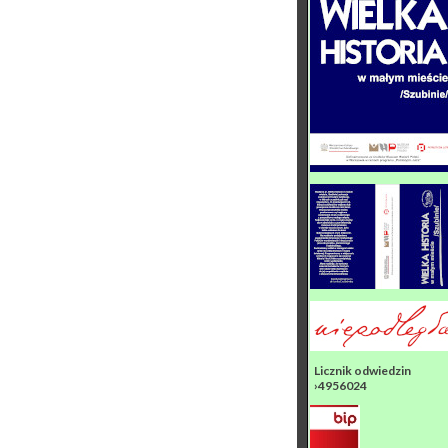
Licznik odwiedzin
›4956024