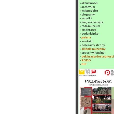
›
aktualności
›
archiwum
›
księgozbiór
›
biogramy
›
zabytki
›
miejsca pamięci
›
rada muzeum
›
cmentarze
›
budynki pkp
›
galeria
›
kontakt
›
polecamy strony
›
sklepik muzealny
›
spacer wirtualny
›
deklaracja dostepności
›
RODO
›
BIP