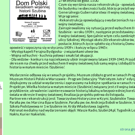
27 września od godz. 15.00.
Czym się wyróżnia nasza rekonstrukcja - opowiada
tle budynku i w obecności ludzi, którzy przeżyli w
Generalnego Gubernatorstwa i II wojnę światową.
W programie:
-Rekonstrukcja opowiadającą o wydarzeniach na chw
wojny światowej .
Zainspirowaliśmy się sytuacją przed wybuchem II
Szubinie - w roku 1939 r., następnie przedstawimy
II wojny światowej. Specjalnie w tym celu zamknię
ulicy Szkolnej. Wystąpi około 20 rekonstruktorów, k
postacie, których życie splotło się z historią Domu
opowieść rozpoczyna się w styczniu 1939 r. i kończy w lipcu 1945 r.
- Występ kapeli Ferajna Bydgoska - z wiązankami utworów.
- Wojna od kuchni - kuchnia polowa i smaki lat okupacji.
- Dla widzów - konkurs na najciekawszy ubiór inspirowany latami 1939-1945. Przyj
okresem na chwilę przed wybuchem II wojny światowej lub samą wojną i zdobądź t
historia w małym mieście /Szubinie/.
Wydarzenie odbywa się w ramach projektu. Muzeum zdobyło grant w ramach Pro
Muzeum Historii Polski w Warszawie - Program Dotacyjny "Patriotyzm Jutra" edyc
dziękujemy za udział w wydarzeniu i zapraszamy na kolejne spotkania w ramach r
Projekt pn. Wielka historia w małym mieście (Szubinie) związany jest z II wojną świ
przybliżenie, utrwalenie i zainteresowanie historią lokalną w bezpośredniej korelacj
świata w okresie II wojny światowej. Realizacja projektu potrwa do listopada.
Partnerem rekonstrukcji jest: Towarzystwo Historyczne w Kcyni, Szubińskie Towa
Parafia pw. św. Marcina Bpa w Szubinie, Parafia pw. św. Andrzeja Boboli w Szubinie,
Szkoła Podstawowa nr 1 w Szubinie im. Króla Władysława Jagiełły.
Patronat medialny nad wydarzeniami objęli: Wasze Radio, Szubin24.pl, Tygodnik L
Nakło, Kurier Nakielski.
strona g