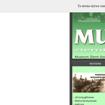
Ta strona używa cias
wystawy
›
strona główna
›
historia muzeum
›
patron