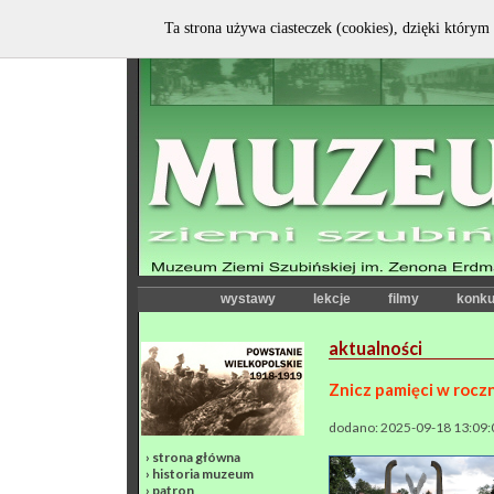
Ta strona używa ciasteczek (cookies), dzięki którym 
wystawy
lekcje
filmy
konku
aktualności
Znicz pamięci w roczn
dodano: 2025-09-18 13:09:
›
strona główna
›
historia muzeum
›
patron