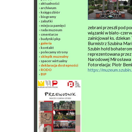
›
aktualności
›
archiwum
›
księgozbiór
›
biogramy
›
zabytki
›
miejsca pamięci
zebrani przeszli pod po
›
rada muzeum
wiązanki w biało-czerw
›
cmentarze
zainicjował ks. dzieka
›
budynki pkp
Burmistrz Szubina Mari
›
galeria
›
kontakt
Szubin hołd bohaterom
›
polecamy strony
reprezentowana przez 
›
sklepik muzealny
Narodowej Mirosława 
›
spacer wirtualny
Fotorelacja: Piotr Bem
›
deklaracja dostepności
https://muzeum.szubi
›
RODO
›
BIP