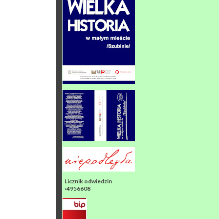
Licznik odwiedzin
›4956608