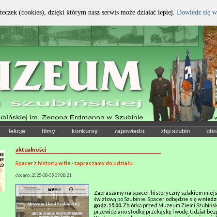
teczek (cookies), dzięki którym nasz serwis może działać lepiej.
Dowiedz się w
kontrast:
czcionka:
lekcje
filmy
konkursy
zapowiedzi
zhp szubin
obo
aktualności
Spacer z historią w tle - zapraszamy do udziału
dodano: 2025-08-05 09:08:21
Zapraszamy na spacer historyczny szlakiem miejsc
światową po Szubinie. Spacer odbędzie się w
niedzi
godz. 15.00.
Zbiórka przed Muzeum Ziemi Szubiński
przewidziano słodką przekąskę i wodę. Udział bez