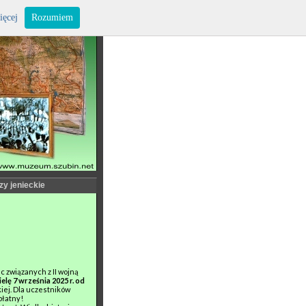
ięcej
Rozumiem
zy jenieckie
 związanych z II wojną
elę 7 września 2025 r. od
ej. Dla uczestników
płatny!