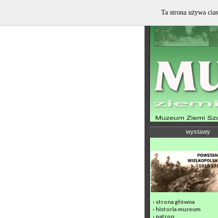
Ta strona używa cias
wystawy
›
strona główna
›
historia muzeum
›
patron