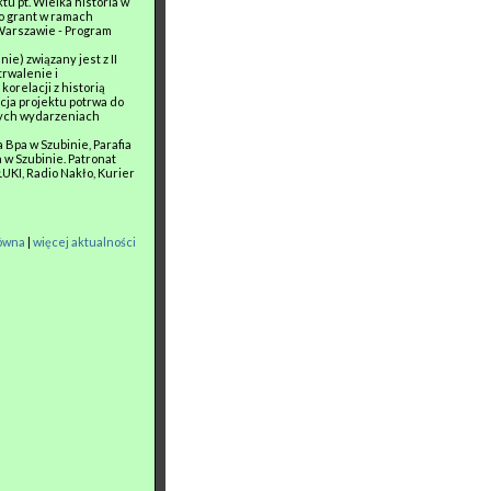
u pt. Wielka historia w
o grant w ramach
Warszawie - Program
ie) związany jest z II
trwalenie i
orelacji z historią
zacja projektu potrwa do
nnych wydarzeniach
 Bpa w Szubinie, Parafia
a w Szubinie. Patronat
UKI, Radio Nakło, Kurier
łówna
|
więcej aktualności