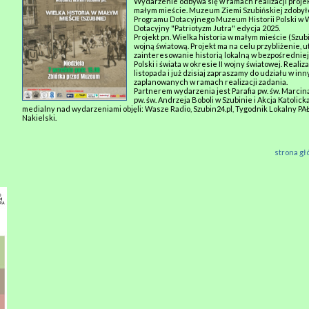
Wydarzenie odbywa się w ramach realizacji projekt
małym mieście. Muzeum Ziemi Szubińskiej zdobył
Programu Dotacyjnego Muzeum Historii Polski w 
Dotacyjny "Patriotyzm Jutra" edycja 2025.
Projekt pn. Wielka historia w małym mieście (Szubin
wojną światową. Projekt ma na celu przybliżenie, u
zainteresowanie historią lokalną w bezpośredniej k
Polski i świata w okresie II wojny światowej. Reali
listopada i już dzisiaj zapraszamy do udziału w i
zaplanowanych w ramach realizacji zadania.
Partnerem wydarzenia jest Parafia pw. św. Marcina
pw. św. Andrzeja Boboli w Szubinie i Akcja Katolick
medialny nad wydarzeniami objęli: Wasze Radio, Szubin24.pl, Tygodnik Lokalny PAŁ
Nakielski.
strona g