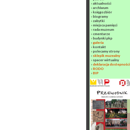
›
aktualności
›
archiwum
›
księgozbiór
›
biogramy
›
zabytki
›
miejsca pamięci
›
rada muzeum
›
cmentarze
›
budynki pkp
›
galeria
›
kontakt
›
polecamy strony
›
sklepik muzealny
›
spacer wirtualny
›
deklaracja dostepności
›
RODO
›
BIP