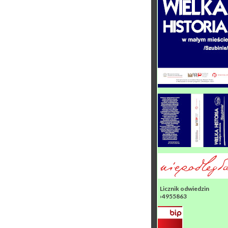
Licznik odwiedzin
›4955863