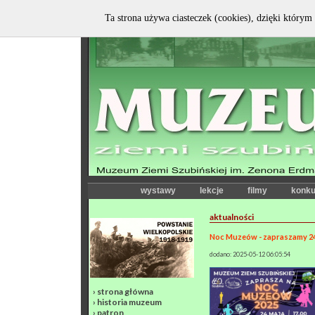
Ta strona używa ciasteczek (cookies), dzięki którym 
wystawy
lekcje
filmy
konku
aktualności
Noc Muzeów - zapraszamy 24 
dodano: 2025-05-12 06:05:54
›
strona główna
›
historia muzeum
›
patron