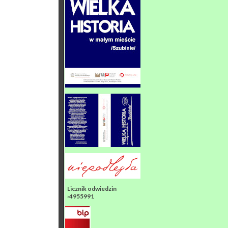
Licznik odwiedzin
›4955991