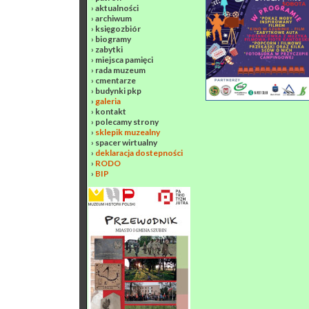
›
aktualności
›
archiwum
›
księgozbiór
›
biogramy
›
zabytki
›
miejsca pamięci
›
rada muzeum
›
cmentarze
›
budynki pkp
›
galeria
›
kontakt
›
polecamy strony
›
sklepik muzealny
›
spacer wirtualny
›
deklaracja dostepności
›
RODO
›
BIP