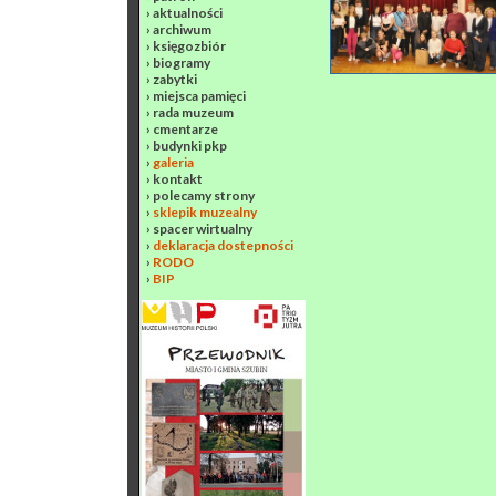
›
aktualności
›
archiwum
›
księgozbiór
›
biogramy
›
zabytki
›
miejsca pamięci
›
rada muzeum
›
cmentarze
›
budynki pkp
›
galeria
›
kontakt
›
polecamy strony
›
sklepik muzealny
›
spacer wirtualny
›
deklaracja dostepności
›
RODO
›
BIP