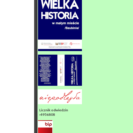
Licznik odwiedzin
›4956808