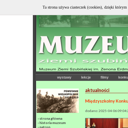
Ta strona używa ciasteczek (cookies), dzięki którym 
wystawy
lekcje
filmy
konku
aktualności
Międzyszkolny Konku
dodano: 2025-04-06 09:04:
›
strona główna
›
historia muzeum
›
patron