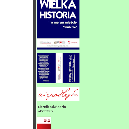
Licznik odwiedzin
›4955389