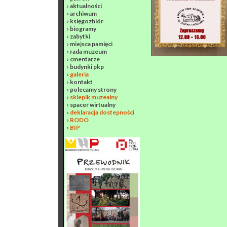
›
aktualności
›
archiwum
›
księgozbiór
›
biogramy
›
zabytki
›
miejsca pamięci
›
rada muzeum
›
cmentarze
›
budynki pkp
›
galeria
›
kontakt
›
polecamy strony
›
sklepik muzealny
›
spacer wirtualny
›
deklaracja dostepności
›
RODO
›
BIP