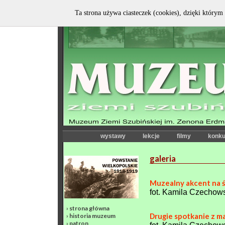
Ta strona używa ciasteczek (cookies), dzięki którym 
wystawy
lekcje
filmy
konku
galeria
Muzealny akcent na 
fot. Kamila Czechow
›
strona główna
Drugie spotkanie z 
›
historia muzeum
›
patron