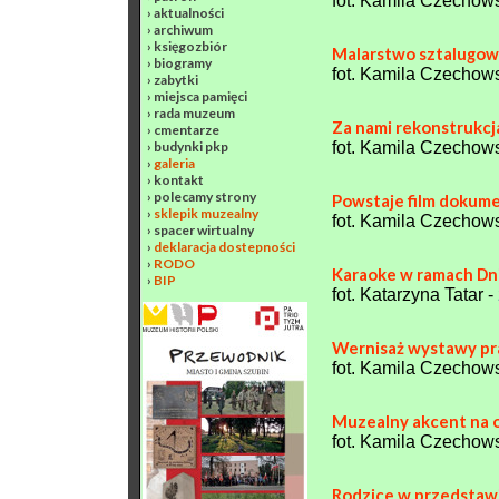
fot. Kamila Czechows
›
aktualności
›
archiwum
›
księgozbiór
Malarstwo sztalugo
›
biogramy
fot. Kamila Czechows
›
zabytki
›
miejsca pamięci
›
rada muzeum
Za nami rekonstrukcj
›
cmentarze
fot. Kamila Czechow
›
budynki pkp
›
galeria
›
kontakt
›
polecamy strony
Powstaje film dokume
›
sklepik muzealny
fot. Kamila Czechow
›
spacer wirtualny
›
deklaracja dostepności
›
RODO
Karaoke w ramach Dni
›
BIP
fot. Katarzyna Tatar -
Wernisaż wystawy pr
fot. Kamila Czechow
Muzealny akcent na 
fot. Kamila Czechow
Rodzice w przedstaw