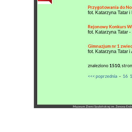
Przygotowania do N
fot. Katarzyna Tatar
Rejonowy Konkurs W
fot. Katarzyna Tatar -
Gimnazjum nr 1 zwie
fot. Katarzyna Tatar 
znaleziono
1510
, stro
<<< poprzednia
-
16
Muzeum Ziemi Szubińskiej im. Zenona Erdmann