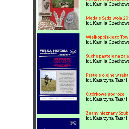
fot. Kamila Czechow
Medale Sędziwoja 20
fot. Kamila Czechow
Wielkopolskiego Tow
fot. Kamila Czechow
Suche pastele na za
fot. Kamila Czechow
Pastele olejne w rę
fot. Katarzyna Tatar
Ogórkowe podróże
fot. Katarzyna Tatar
Znany nieznany Szub
fot. Katarzyna Tatar