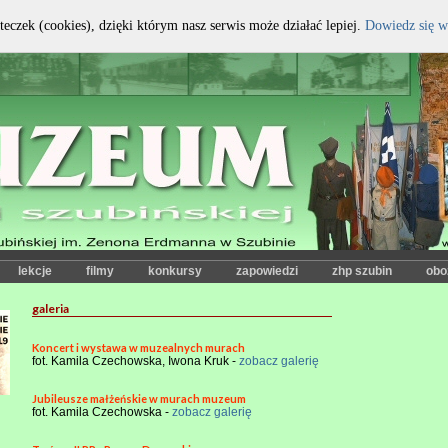
teczek (cookies), dzięki którym nasz serwis może działać lepiej.
Dowiedz się w
kontrast:
czcionka:
lekcje
filmy
konkursy
zapowiedzi
zhp szubin
obo
galeria
Koncert i wystawa w muzealnych murach
fot. Kamila Czechowska, Iwona Kruk -
zobacz galerię
Jubileusze małżeńskie w murach muzeum
fot. Kamila Czechowska -
zobacz galerię