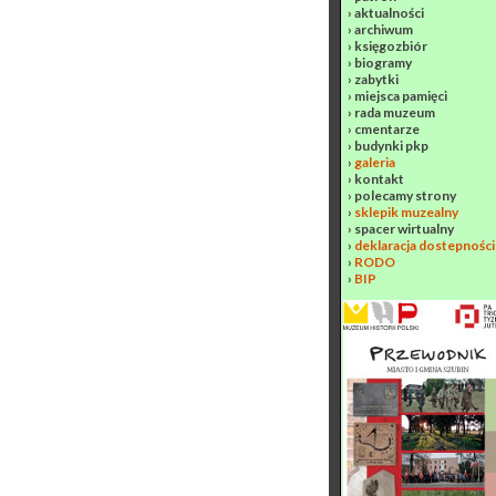
›
aktualności
›
archiwum
›
księgozbiór
›
biogramy
›
zabytki
›
miejsca pamięci
›
rada muzeum
›
cmentarze
›
budynki pkp
›
galeria
›
kontakt
›
polecamy strony
›
sklepik muzealny
›
spacer wirtualny
›
deklaracja dostepności
›
RODO
›
BIP