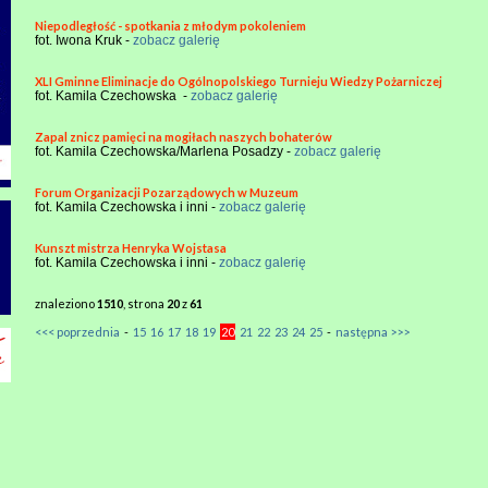
Niepodległość - spotkania z młodym pokoleniem
fot. Iwona Kruk -
zobacz galerię
XLI Gminne Eliminacje do Ogólnopolskiego Turnieju Wiedzy Pożarniczej
fot. Kamila Czechowska -
zobacz galerię
Zapal znicz pamięci na mogiłach naszych bohaterów
fot. Kamila Czechowska/Marlena Posadzy -
zobacz galerię
Forum Organizacji Pozarządowych w Muzeum
fot. Kamila Czechowska i inni -
zobacz galerię
Kunszt mistrza Henryka Wojstasa
fot. Kamila Czechowska i inni -
zobacz galerię
znaleziono
1510
, strona
20
z
61
<<< poprzednia
-
15
16
17
18
19
20
21
22
23
24
25
-
następna >>>