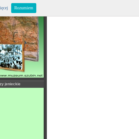
ięcej
Rozumiem
zy jenieckie