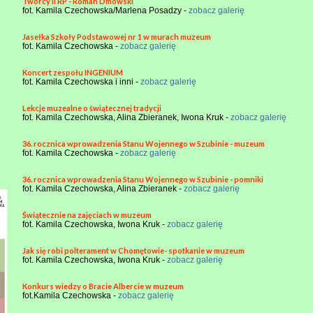
Twórcy II RP - Roman Dmowski
fot. Kamila Czechowska/Marlena Posadzy -
zobacz galerię
Jasełka Szkoły Podstawowej nr 1 w murach muzeum
fot. Kamila Czechowska -
zobacz galerię
Koncert zespołu INGENIUM
fot. Kamila Czechowska i inni -
zobacz galerię
Lekcje muzealne o świątecznej tradycji
fot. Kamila Czechowska, Alina Zbieranek, Iwona Kruk -
zobacz galerię
36. rocznica wprowadzenia Stanu Wojennego w Szubinie - muzeum
fot. Kamila Czechowska -
zobacz galerię
36. rocznica wprowadzenia Stanu Wojennego w Szubinie - pomniki
fot. Kamila Czechowska, Alina Zbieranek -
zobacz galerię
Świątecznie na zajęciach w muzeum
fot. Kamila Czechowska, Iwona Kruk -
zobacz galerię
Jak się robi polterament w Chomętowie- spotkanie w muzeum
fot. Kamila Czechowska, Iwona Kruk -
zobacz galerię
Konkurs wiedzy o Bracie Albercie w muzeum
fot.Kamila Czechowska -
zobacz galerię