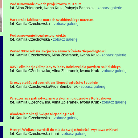
Podsumowanie dwóch projektów w muzeum
fot. Alina Zbieranek, Iwona Kruk, Patrycja Banasiak -
zobacz galerię
Harcerska tablica na murach szubińnskiego muzeum
fot. Kamila Czechowska -
zobacz galerię
Podsumowanie licealnego projektu
fot. Kamila Czechowska -
zobacz galerię
Ponad 300 osób na lekcjach w ramach Święta Niepodległości
fot. Kamila Czechowska, Alina Zbieranek, Iwona Kruk -
zobacz galerię
XXVII eliminacje Olimpiady Wiedzy Rolniczej dla powiatu nakielskiego
fot. Kamila CZechowska, Alina Zbieranek, Iwona Kruk -
zobacz galerię
Uroczystość pod pomnikiem Niepodległości w Szubinie
fot. Kamila Czechowska/Piotr Bembenek -
zobacz galerię
Wieczornica patriotyczna w wykonaniu uczniów z Kołaczkowa
fot. Kamila CZechowska, Alina Zbieranek, Iwona Kruk -
zobacz galerię
Akademia z okazji Święta Niepodległości
fot. Kamila Czechowska -
zobacz galerię
Henryk Wojtas powrócił do miasta swej młodości - wystawa w Kcyni
fot. Kamila Czechowska i inni -
zobacz galerię