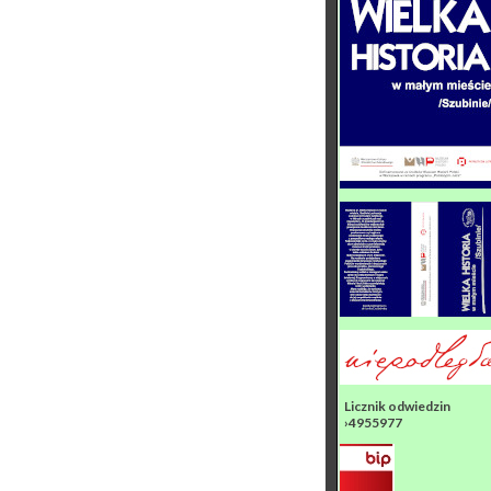
Licznik odwiedzin
›4955977