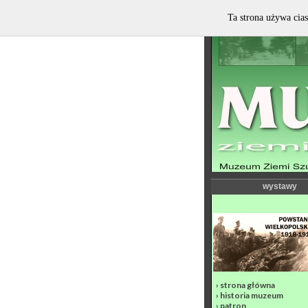
Ta strona używa cias
wystawy
›
strona główna
›
historia muzeum
›
patron