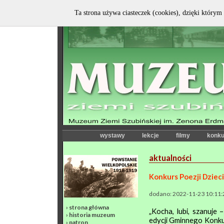
Ta strona używa ciasteczek (cookies), dzięki którym 
wystawy
lekcje
filmy
konku
aktualności
Konkurs Poezji Dzieci
dodano: 2022-11-23 10:11:
›
strona główna
„Kocha, lubi, szanuje
›
historia muzeum
edycji Gminnego Konkur
›
patron