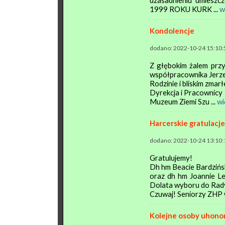
uzasadnieniu umies
1999 ROKU KURK ...
w
Kondolencje
dodano: 2022-10-24 15:10:
Z głębokim żalem przy
współpracownika Jerz
Rodzinie i bliskim zma
Dyrekcja i Pracownicy
Muzeum Ziemi Szu ...
wi
Harcerskie gratulacje
dodano: 2022-10-24 13:10:
Gratulujemy!
Dh hm Beacie Bardziń
oraz dh hm Joannie L
Dolata wyboru do Rad
Czuwaj! Seniorzy ZHP w
Kolejne osoby uhono