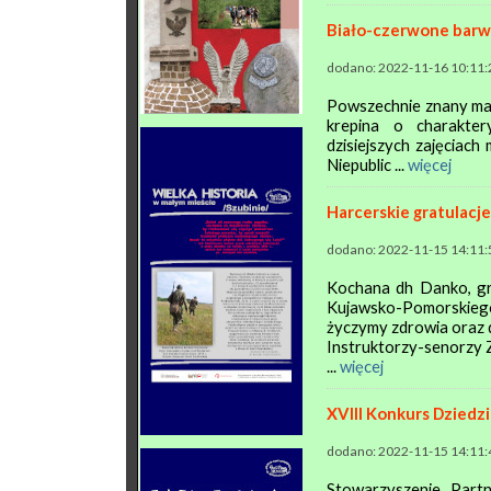
Biało-czerwone barw
dodano: 2022-11-16 10:11:
Powszechnie znany mate
krepina o charakte
dzisiejszych zajęciach
Niepublic ...
więcej
Harcerskie gratulacje
dodano: 2022-11-15 14:11:
Kochana dh Danko, g
Kujawsko-Pomorskiego
życzymy zdrowia oraz 
Instruktorzy-senorzy 
...
więcej
XVIII Konkurs Dziedzi
dodano: 2022-11-15 14:11:
Stowarzyszenie „Partn