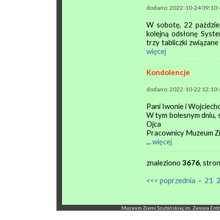
dodano: 2022-10-24 09:10:
W sobotę, 22 paździer
kolejną odsłonę Syste
trzy tabliczki związane
więcej
Kondolencje
dodano: 2022-10-22 12:10:
Pani Iwonie i Wojciech
W tym bolesnym dniu, s
Ojca
Pracownicy Muzeum Zie
...
więcej
znaleziono
3676
, stro
<<< poprzednia
-
21
Muzeum Ziemi Szubińskiej im. Zenona Erdmann