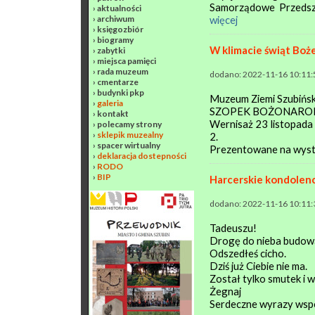
Samorządowe Przedszk
›
aktualności
›
archiwum
więcej
›
księgozbiór
›
biogramy
W klimacie świąt Boż
›
zabytki
›
miejsca pamięci
›
rada muzeum
dodano: 2022-11-16 10:11:
›
cmentarze
›
budynki pkp
Muzeum Ziemi Szubińsk
›
galeria
SZOPEK BOŻONARO
›
kontakt
Wernisaż 23 listopada 
›
polecamy strony
›
sklepik muzealny
2.
›
spacer wirtualny
Prezentowane na wysta
›
deklaracja dostepności
›
RODO
›
BIP
Harcerskie kondolen
dodano: 2022-11-16 10:11:
Tadeuszu!
Drogę do nieba budowa
Odszedłeś cicho.
Dziś już Ciebie nie ma.
Został tylko smutek i 
Żegnaj
Serdeczne wyrazy wsp