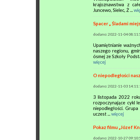
krajoznawstwa z całe
Juncewo, Sielec, Ż ...
wię
Spacer „ Śladami miejs
dodano: 2022-11-04 08:11:
Upamiętnianie ważnych
naszego regionu, gmin
ósmej ze Szkoły Podsta
więcej
O niepodległości nas
dodano: 2022-11-03 14:11:
3 listopada 2022 roku
rozpoczynające cykl l
niepodległości. Grup
uczest ...
więcej
Pokaz filmu „Józef K
dodano: 2022-10-27 09:10: