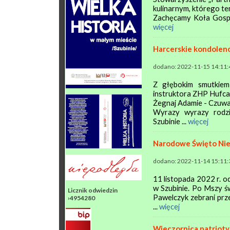
kulinarnym, którego te
Zachęcamy Koła Gospod
więcej
Harcerskie kondolen
dodano: 2022-11-15 14:11:
Z głębokim smutkiem
instruktora ZHP Hufca
Żegnaj Adamie - Czuwa
Wyrazy wyrazy rodzin
Szubinie ...
więcej
Narodowe Święto Nie
dodano: 2022-11-14 15:11:
11 listopada 2022 r. 
w Szubinie. Po Mszy św
Licznik odwiedzin
Pawelczyk zebrani prze
›4954280
...
więcej
Wieczornica patriot