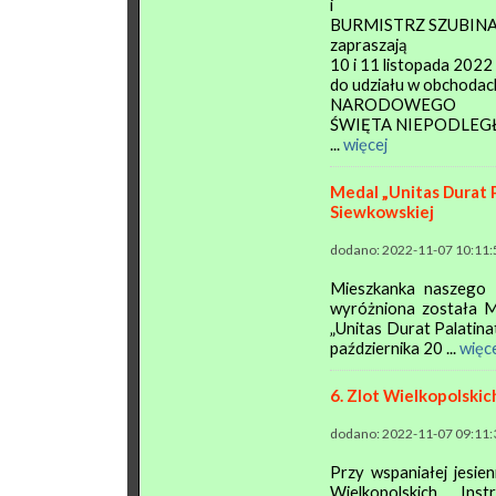
i
BURMISTRZ SZUBINA M
zapraszają
10 i 11 listopada 2022 
do udziału w obchodac
NARODOWEGO
ŚWIĘTA NIEPODLEGŁ
...
więcej
Medal „Unitas Durat 
Siewkowskiej
dodano: 2022-11-07 10:11:
Mieszkanka naszego 
wyróżniona została 
„Unitas Durat Palatin
października 20 ...
więc
6. Zlot Wielkopolski
dodano: 2022-11-07 09:11:
Przy wspaniałej jesien
Wielkopolskich Ins